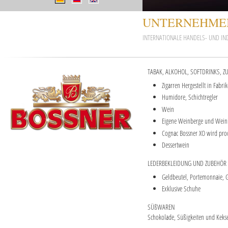
UNTERNEHME
INTERNATIONALE HANDELS- UND I
TABAK, ALKOHOL, SOFTDRINKS, Z
Zigarren Hergestellt in Fab
Humidore, Schichtregler
Wein
Eigene Weinberge und Weinb
Cognac Bossner XO wird prod
Dessertwein
LEDERBEKLEIDUNG UND ZUBEHÖR
Geldbeutel, Portemonnaie, G
Exklusive Schuhe
SÜßWAREN
Schokolade, Süßigkeiten und Keks