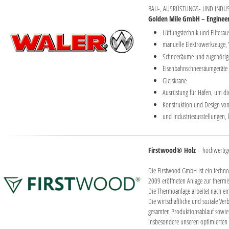
BAU-, AUSRÜSTUNGS- UND INDUS
Golden Mile GmbH – Engineer
Lüftungstechnik und Filterau
manuelle Elektrowerkzeuge, 
Schneeräume und zugehörig
Eisenbahnschneeräumgeräte
Gleiskrane
Ausrüstung für Häfen, um di
Konstruktion und Design von
und Industrieausstellungen,
Firstwood® Holz
– hochwertige
Die Firstwood GmbH ist ein techno
2009 eröffneten Anlage zur thermi
Die Thermoanlage arbeitet nach ein
Die wirtschaftliche und soziale Ve
gesamten Produktionsablauf sowie b
insbesondere unseren optimierten E